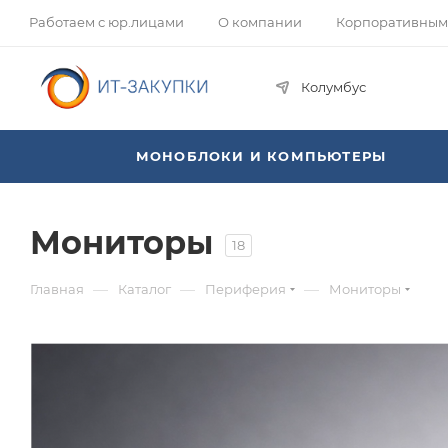
Работаем с юр.лицами
О компании
Корпоративным
Колумбус
МОНОБЛОКИ И КОМПЬЮТЕРЫ
Мониторы
18
—
—
—
Главная
Каталог
Периферия
Мониторы