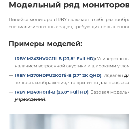
Модельный ряд мониторов
Линейка мониторов IRBY включает в себя разнообра
специализированных задач, требующих повышенной
Примеры моделей:
IRBY M243HV0G11i-B (23,8" Full HD)
:
Универсальн
наличием встроенной акустики и широкими углам
IRBY M270HDPU2KG11i-B (27" 2K QHD)
: Идеален
д
четкость изображения, что критично для профес
IRBY M240H011i-B (23,8" Full HD)
: Базовая модель
учреждений
.