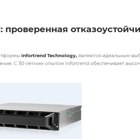
nd: проверенная отказоустойч
латформы
Infortrend Technology,
являются идеальным выб
ие. С 30-летним опытом Infortrend обеспечивает выс