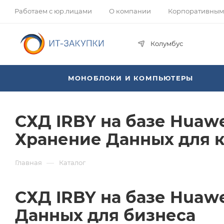
Работаем с юр.лицами
О компании
Корпоративным
Колумбус
МОНОБЛОКИ И КОМПЬЮТЕРЫ
СХД IRBY на базе Huawe
Хранение Данных для 
—
Главная
Каталог
СХД IRBY на базе Huawe
Данных для бизнеса