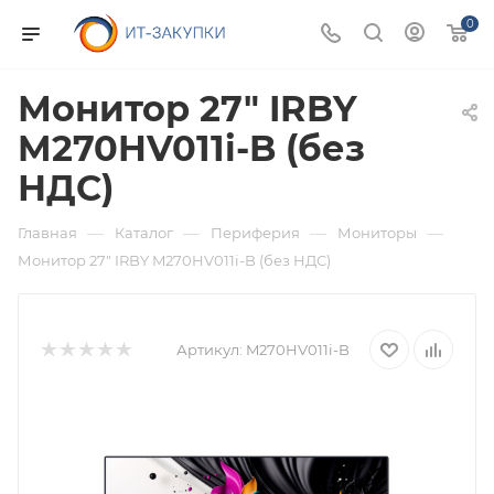
0
Монитор 27" IRBY
M270HV011i-B (без
НДС)
—
—
—
—
Главная
Каталог
Периферия
Мониторы
Монитор 27" IRBY M270HV011i-B (без НДС)
Артикул:
M270HV011i-B