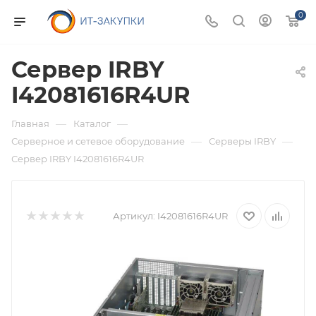
0
Сервер IRBY
I42081616R4UR
—
—
Главная
Каталог
—
—
Серверное и сетевое оборудование
Серверы IRBY
Сервер IRBY I42081616R4UR
Артикул:
I42081616R4UR